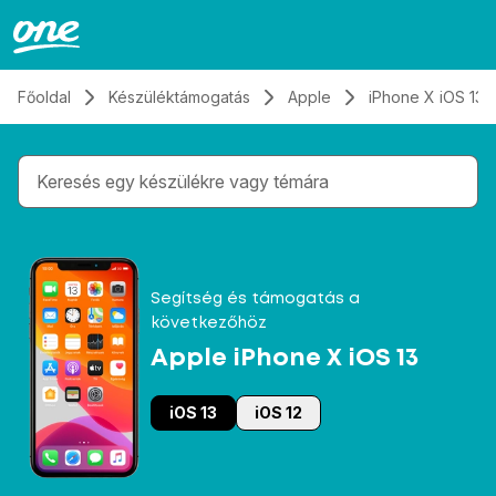
Átugrás, tovább a tartalomhoz
Főoldal
Készüléktámogatás
Apple
iPhone X iOS 13
Gépelés közben megjelennek a keresési javaslatok 
Segítség és támogatás a
következőhöz
Apple iPhone X iOS 13
iOS 13
iOS 12