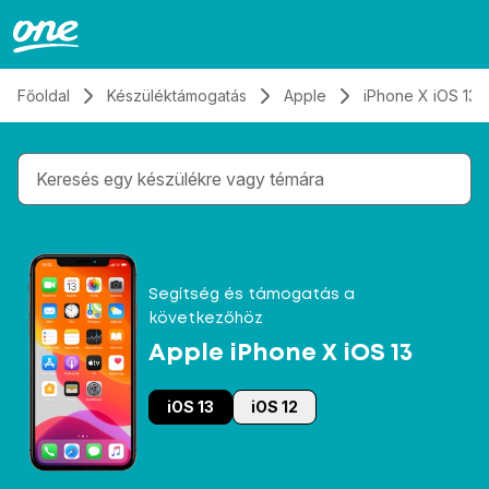
Átugrás, tovább a tartalomhoz
Főoldal
Készüléktámogatás
Apple
iPhone X iOS 13
Gépelés közben megjelennek a keresési javaslatok 
Segítség és támogatás a
következőhöz
Apple iPhone X iOS 13
iOS 13
iOS 12