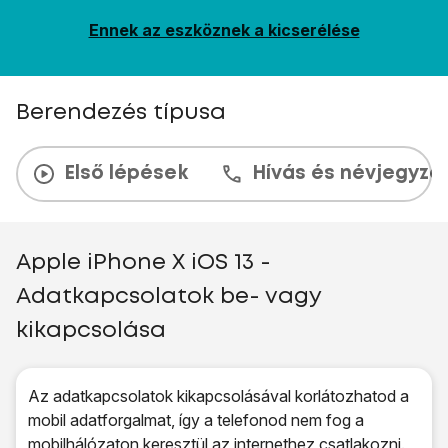
Ennek az eszköznek a kicserélése
Berendezés típusa
Első lépések
Hívás és névjegyzé
Apple iPhone X iOS 13 -
Adatkapcsolatok be- vagy
kikapcsolása
Az adatkapcsolatok kikapcsolásával korlátozhatod a
mobil adatforgalmat, így a telefonod nem fog a
mobilhálózaton keresztül az internethez csatlakozni.