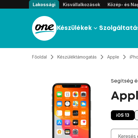
Átugrás, tovább a tartalomhoz
Lakossági
Kisvállalkozások
Közép- és Nag
Készülékek
Szolgáltatá
Főoldal
Készüléktámogatás
Apple
iPh
Segítség 
Appl
iOS 13
Gépelés kö