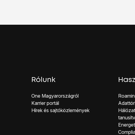
Megkeresi a telefon az
Válaszd ki
a kívánt Bl
Kövesd a kijelzőn meg
Ekkor megjelenik az új
Húzd az ujjad felfelé
a 
Rólunk
Hasz
One Magyar országról
Roamin
Karrier portál
Adattör
Hírek és sajtóközlemények
Hálózat
tanusít
Energeti
Co mpli