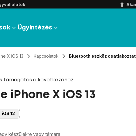
yvállalatok
Aka
sok
Ügyintézés
one X iOS 13
Kapcsolatok
Bluetooth eszköz csatlakoztat
és támogatás a következőhöz
e iPhone X iOS 13
iOS 12
zben megjelennek a keresési javaslatok a mező alatt