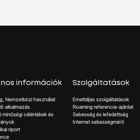
 elérhető készülékeket, és egy pillanat múlva mutat egy listát 
uetooth-eszközt
.
jelenő utasításokat a Bluetooth eszköz telefonhoz való csatl
 eszköz a csatlakoztatott eszközök listáján.
kijelző aljáról, hogy visszatérj a kezdőképernyőhöz.
nos információk
Szolgáltatások
g, Nemzetközi használat
Emeltdíjas szolgáltatások
lő alkalmazás
Roaming referencia-ajánlat
i minőségi célérté kek és
Sebesség és lefedettség
ványok
Internet sebességmérő
kai riport
ance