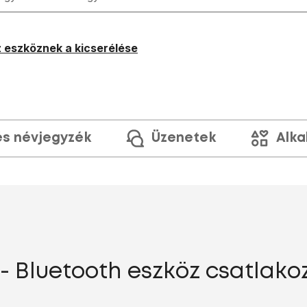
 eszköznek a kicserélése
és névjegyzék
Üzenetek
Alka
 - Bluetooth eszköz csatlako