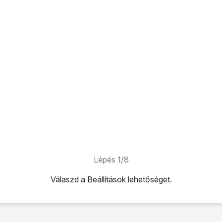
Lépés 1/8
Válaszd a
Beállítások
lehetőséget.
ehetőséget.
hetőséget.
melletti csúszkára
úgy, hogy a kijelző azt mutassa, be van kap