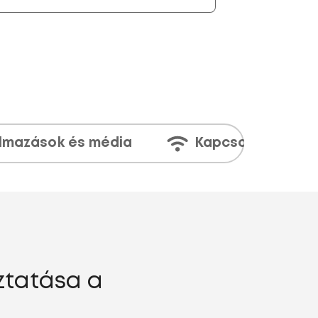
lmazások és média
Kapcsolatok
ztatása a