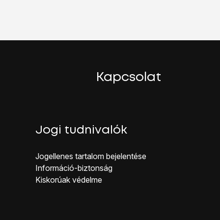
a hatótávolságon belüli Bluetooth-készülékekről.
akoztatásához.
Kapcsolat
Jogi tudnivalók
Jogellenes ta rtalom bejelentése
Inf ormáció-biztonság
Kiskorúak véd elme