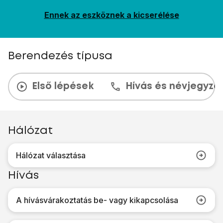
Ennek az eszköznek a kicserélése
Berendezés típusa
Első lépések
Hívás és névjegyzé
Hálózat
Hálózat választása
Hívás
A hívásvárakoztatás be- vagy kikapcsolása