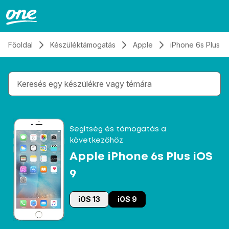
Átugrás, tovább a tartalomhoz
Főoldal
Készüléktámogatás
Apple
iPhone 6s Plus i
Gépelés közben megjelennek a keresési javaslatok 
Segítség és támogatás a
következőhöz
Apple iPhone 6s Plus iOS
9
iOS 13
iOS 9