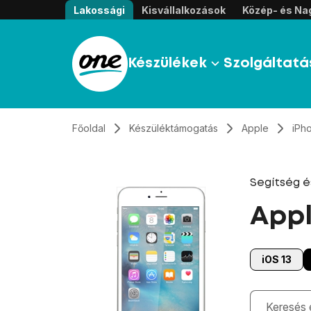
Átugrás, tovább a tartalomhoz
Lakossági
Kisvállalkozások
Közép- és Nag
Készülékek
Szolgáltatá
Főoldal
Készüléktámogatás
Apple
iPh
Segítség 
Appl
iOS 13
Gépelés kö