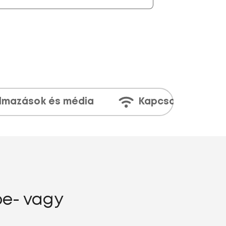
lmazások és média
Kapcsolatok
be- vagy