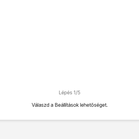
Lépés 1/5
Válaszd a
Beállítások
lehetőséget.
ehetőséget.
tőséget.
oztatás
lehetőséget.
kapcsolásához kattints a
"Hívásvárakoztatás" melletti csúszká