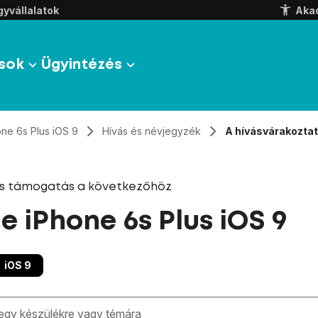
yvállalatok
Aka
sok
Ügyintézés
one 6s Plus iOS 9
Hívás és névjegyzék
A hívásvárakoztat
és támogatás a következőhöz
e iPhone 6s Plus iOS 9
iOS 9
zben megjelennek a keresési javaslatok a mező alatt