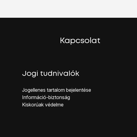
ombot
.
Kapcsolat
Jogi tudnivalók
Jogellenes ta rtalom bejelentése
Inf ormáció-biztonság
Kiskorúak véd elme