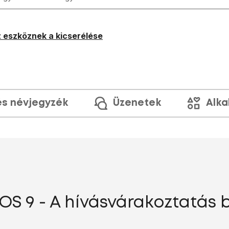
 eszköznek a kicserélése
és névjegyzék
Üzenetek
Alka
iOS 9 - A hívásvárakoztatás 