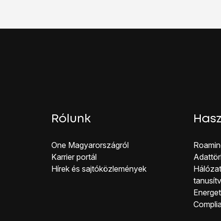
A befejezéshez és ah
Rólunk
Hasz
One Magyar országról
Roamin
Karrier portál
Adattör
Hírek és sajtóközlemények
Hálózat
tanusít
Energeti
Co mpli