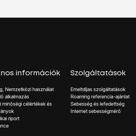
hoz, hogy visszatérhess a főképernyőhöz, nyomd meg
a főg
nos információk
Szolgáltatások
g, Nemzetközi használat
Emeltdíjas szolgáltatások
lő alkalmazás
Roaming referencia-ajánlat
i minőségi célérté kek és
Sebesség és lefedettség
ványok
Internet sebességmérő
kai riport
ance