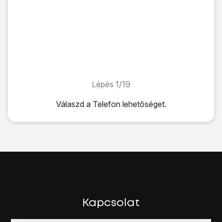
Lépés 1/19
Lépés 1/19
Válaszd a
Telefon
lehetőséget.
Válaszd a
Telefon
lehetőséget.
Válaszd a
Gombok
fület.
Az alábbi lehetőségek közül választhatsz:
Minden hívás átirányítása. lásd 2a.
Nem fogadott hívások átirányítása, lásd 2b.
Átirányítás, ha nem elérhető, lásd 2c.
Átirányítás, ha foglalt, lásd 2d.
Írd be azt, hogy
**21*
+36709090999
#
Kapcsolat
Nyomd meg
a hívás ikont
.