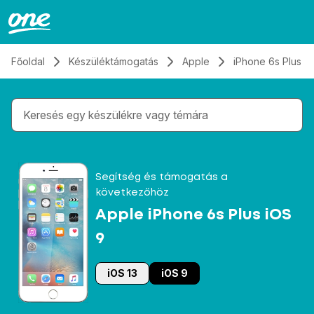
Átugrás, tovább a tartalomhoz
Főoldal
Készüléktámogatás
Apple
iPhone 6s Plus i
Gépelés közben megjelennek a keresési javaslatok 
Segítség és támogatás a
következőhöz
Apple iPhone 6s Plus iOS
9
iOS 13
iOS 9