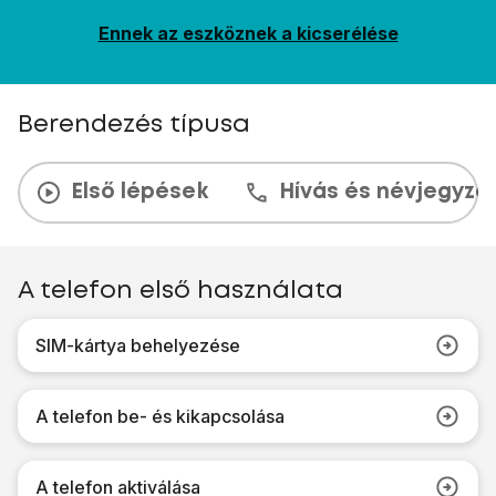
Ennek az eszköznek a kicserélése
Berendezés típusa
Első lépések
Hívás és névjegyzé
A telefon első használata
SIM-kártya behelyezése
A telefon be- és kikapcsolása
A telefon aktiválása