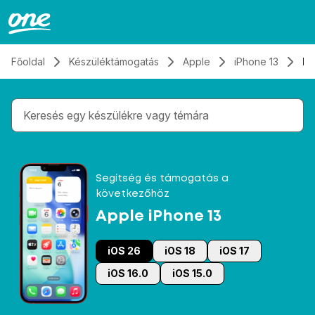
Átugrás, tovább a tartalomhoz
Főoldal
Készüléktámogatás
Apple
iPhone 13
El
Gépelés közben megjelennek a keresési javaslatok 
Segítség és támogatás a
következőhöz
Apple iPhone 13
iOS 26
iOS 18
iOS 17
iOS 16.0
iOS 15.0