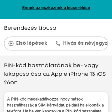
Ennek az eszköznek a kicserélése
Berendezés típusa
Első lépések
Hívás és névjegyzé
PIN-kód használatának be- vagy
kikapcsolása az Apple iPhone 13 iOS
26on
A PIN-kód megakadályozza, hogy mások
használhassák a SIM-kártyádat, például ha ellopnák a
telefont. Ha be van kapcsolva a PIN-kód használata,