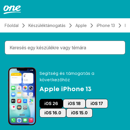
Átugrás, tovább a tartalomhoz
Főoldal
Készüléktámogatás
Apple
iPhone 13
El
Gépelés közben megjelennek a keresési javaslatok 
Segítség és támogatás a
következőhöz
Apple iPhone 13
iOS 26
iOS 18
iOS 17
iOS 16.0
iOS 15.0