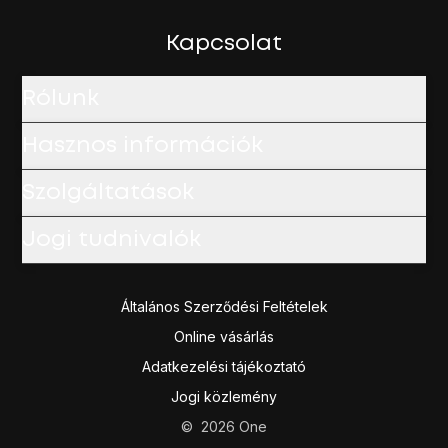
Húzd az ujjad felfelé
a kijelző aljáról, hogy visszatérj a k
Kapcsolat
Rólunk
Hasznos információk
Szolgáltatások
Jogi tudnivalók
Általános Szerződési Feltételek
Online vásárlás
Adatkezelési tájékoztató
Jogi közlemény
©
2026
One