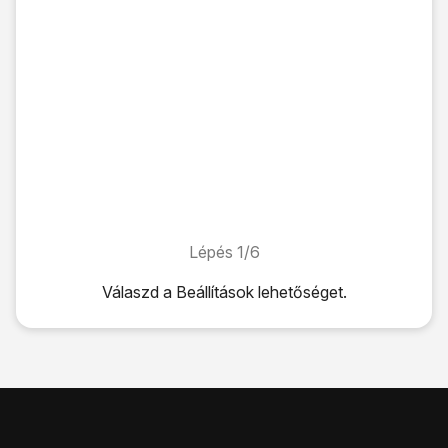
Lépés 1/6
Lépés 1/6
Válaszd a
Beállítások
lehetőséget.
Válaszd a
Beállítások
lehetőséget.
Válaszd a
Mobihálózat
lehetőséget.
Válaszd a
SIM PIN
lehetőséget.
Kattints
a „SIM PIN” melletti csúszkára
a funkció be- vagy
Írd be a PIN-kódod, és kattints
a jóváhagyás ikonra
.
Ha háromszor hibásan írod be a PIN-kódot, a telefon blo