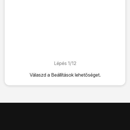
Lépés 1/12
Lépés 1/12
Válaszd a
Beállítások
lehetőséget.
Válaszd a
Beállítások
lehetőséget.
Válaszd az
Általános
lehetőséget.
Válaszd az „
iPhone-átvitel/-alaphelyzet
” lehetőséget.
Válaszd az
Alaphelyzetbe állítás
lehetőséget.
Válaszd a
Beállítások alaphelyzetbe állítása
lehetőséget.
Válaszd a
Beállítások alaphelyzetbe állítása
lehetőséget.
Válaszd a
Beállítások alaphelyzetbe állítása
lehetőséget. Vá