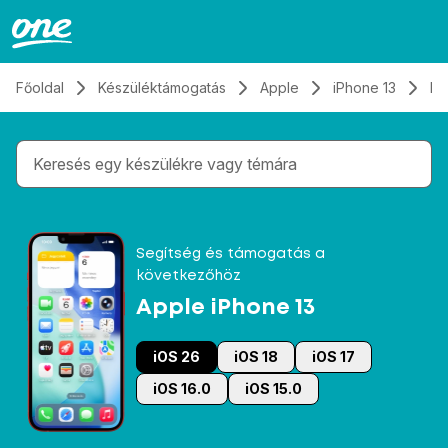
Átugrás, tovább a tartalomhoz
Főoldal
Készüléktámogatás
Apple
iPhone 13
El
Gépelés közben megjelennek a keresési javaslatok 
Segítség és támogatás a
következőhöz
Apple iPhone 13
iOS 26
iOS 18
iOS 17
iOS 16.0
iOS 15.0