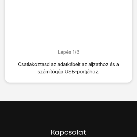
Lépés 1/8
Lépés 1/8
Csatlakoztasd az adatkábelt
az aljzathoz
és a
számítógép USB-portjához.
Csatlakoztasd az adatkábelt
az aljzathoz
és a számítógép
A kijelző felső élétől húzd lefele az ujjad.
Kattints
a beállítások ikonra
.
Válaszd az
Egyéb beállítások
lehetőséget.
Válaszd az
Internet megosztás
lehetőséget.
Válaszd az
USB-internetmegosztás
lehetőséget úgy, hogy 
Ezután a telefonon keresztül automatikusan létrejön az in
Miután létrejött a kapcsolat, elérhető lesz az internet a sz
Kapcsolat