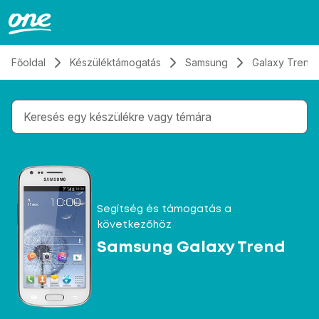
Átugrás, tovább a tartalomhoz
Főoldal
Készüléktámogatás
Samsung
Galaxy Trend
Gépelés közben megjelennek a keresési javaslatok 
Segítség és támogatás a
következőhöz
Samsung Galaxy Trend