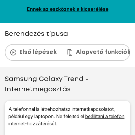
Ennek az eszköznek a kicserélése
Berendezés típusa
Első lépések
Alapvető funkciók
Samsung Galaxy Trend -
Internetmegosztás
A telefonnal is létrehozhatsz internetkapcsolatot,
például egy laptopon. Ne felejtsd el
beállítani a telefon
internet-hozzáférését
.