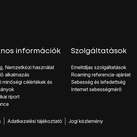
nos információk
Szolgáltatások
g, Nemzetközi használat
Emeltdíjas szolgáltatások
lő alkalmazás
Roaming referencia-ajánlat
i minőségi célérté kek és
Sebesség és lefedettség
ványok
Internet sebességmérő
kai riport
ance
s
Adatkezelési tájékoztató
Jogi közlemény