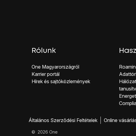
Rólunk
Hasz
One Magyar országról
Roamin
Karrier portál
Adattör
Hírek és sajtóközlemények
Hálózat
tanusít
Energeti
Co mpli
Általános Szerződési Feltételek
Online vásárlá
©
2026
One