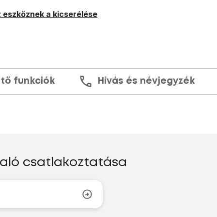
 eszköznek a kicserélése
tő funkciók
Hívás és névjegyzék
való csatlakoztatása