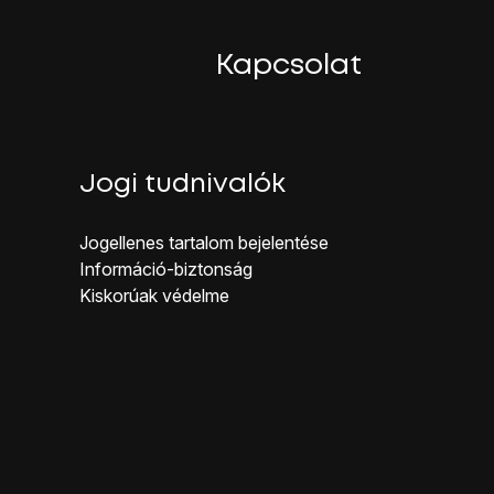
Kapcsolat
Jogi tudnivalók
Jogellenes ta rtalom bejelentése
Inf ormáció-biztonság
Kiskorúak véd elme