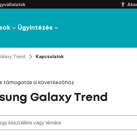
yvállalatok
Aka
sok
Ügyintézés
Galaxy Trend
Kapcsolatok
és támogatás a következőhöz
sung Galaxy Trend
zben megjelennek a keresési javaslatok a mező alatt