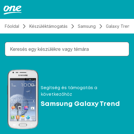
Átugrás, tovább a tartalomhoz
Főoldal
Készüléktámogatás
Samsung
Galaxy Trend
Gépelés közben megjelennek a keresési javaslatok 
Segítség és támogatás a
következőhöz
Samsung Galaxy Trend