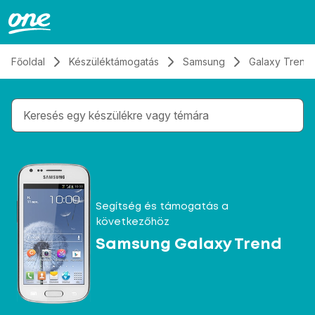
Átugrás, tovább a tartalomhoz
Főoldal
Készüléktámogatás
Samsung
Galaxy Trend
Gépelés közben megjelennek a keresési javaslatok 
Segítség és támogatás a
következőhöz
Samsung Galaxy Trend