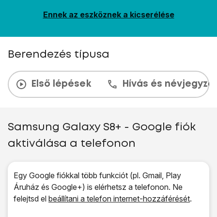
Ennek az eszköznek a kicserélése
Berendezés típusa
Első lépések
Hívás és névjegyzé
Samsung Galaxy S8+ - Google fiók
aktiválása a telefonon
Egy Google fiókkal több funkciót (pl. Gmail, Play
Áruház és Google+) is elérhetsz a telefonon. Ne
felejtsd el
beállítani a telefon internet-hozzáférését
.