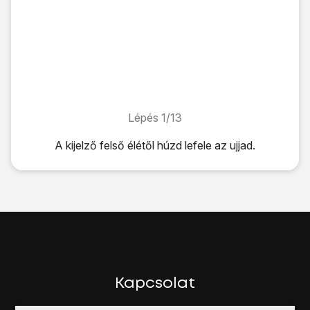
Lépés 1/13
Lépés 1/13
A kijelző felső élétől húzd lefele az ujjad.
A kijelző felső élétől húzd lefele az ujjad.
Kattints
a beállítások ikonra
.
Válaszd a
Felhő és fiókok
lehetőséget.
Válaszd a
Fiókok
lehetőséget.
Válaszd a
Fiók hozzáadása
lehetőséget.
Válaszd a
Google
lehetőséget.
Válaszd az
E-mail-cím vagy telefonszám
lehetőséget, és í
Válaszd a
KÖVETKEZŐ
lehetőséget.
Kapcsolat
Kattints a
Jelszó
mezőre, és írd be a Google Fiókodhoz tar