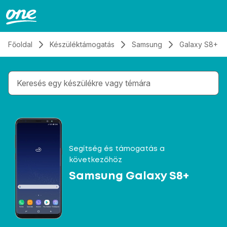
Átugrás, tovább a tartalomhoz
Főoldal
Készüléktámogatás
Samsung
Galaxy S8+
Gépelés közben megjelennek a keresési javaslatok 
Segítség és támogatás a
következőhöz
Samsung Galaxy S8+