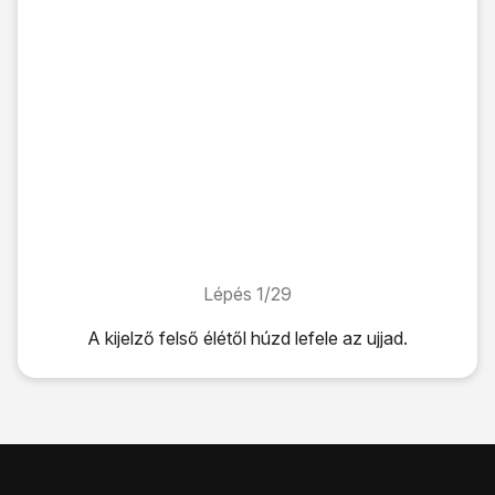
Lépés 1/29
Lépés 1/29
A kijelző felső élétől húzd lefele az ujjad.
A kijelző felső élétől húzd lefele az ujjad.
Kattints
a beállítások ikonra
.
Válaszd a
Kapcsolatok
lehetőséget.
Válaszd a
Mobilhálózatok
lehetőséget.
Válaszd a
Hozzáférési pontok neve
lehetőséget.