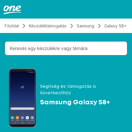
Átugrás, tovább a tartalomhoz
Főoldal
Készüléktámogatás
Samsung
Galaxy S8+
Gépelés közben megjelennek a keresési javaslatok 
Segítség és támogatás a
következőhöz
Samsung Galaxy S8+