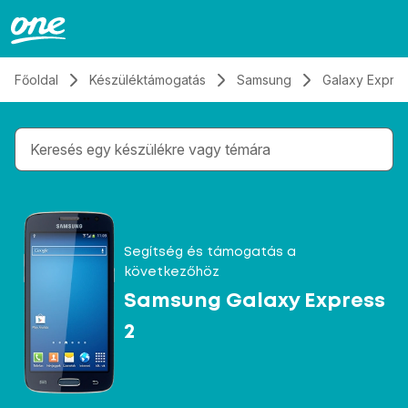
Átugrás, tovább a tartalomhoz
Főoldal
Készüléktámogatás
Samsung
Galaxy Expres
Gépelés közben megjelennek a keresési javaslatok 
Segítség és támogatás a
következőhöz
Samsung Galaxy Express
2