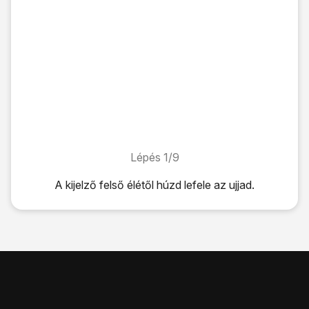
Lépés 1/9
Lépés 1/9
A kijelző felső élétől húzd lefele az ujjad.
A kijelző felső élétől húzd lefele az ujjad.
Válaszd a
Bluetooth
lehetőséget úgy, hogy a kijelző azt m
Bizonyosodj meg róla, hogy a másik eszköz be van kapcsol
Válaszd a
Keresés
lehetőséget.
Ezután megkeresi a telefon az elérhető készülékeket, és eg
Válaszd ki
a kívánt Bluetooth-eszközt
.
Kövesd a kijelzőn megjelenő utasításokat a Bluetooth-esz