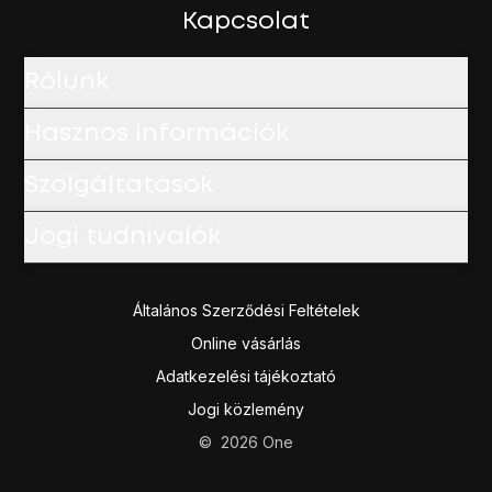
Ekkor megjelenik az új eszköz a csatlakoztatott eszközök l
Kapcsolat
A befejezéshez és ahhoz, hogy visszatérhess a főképe
Rólunk
Hasznos információk
Szolgáltatások
Jogi tudnivalók
Általános Szerződési Feltételek
Online vásárlás
Adatkezelési tájékoztató
Jogi közlemény
©
2026
One