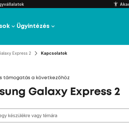
yvállalatok
Aka
sok
Ügyintézés
Galaxy Express 2
Kapcsolatok
és támogatás a következőhöz
ung Galaxy Express 2
zben megjelennek a keresési javaslatok a mező alatt