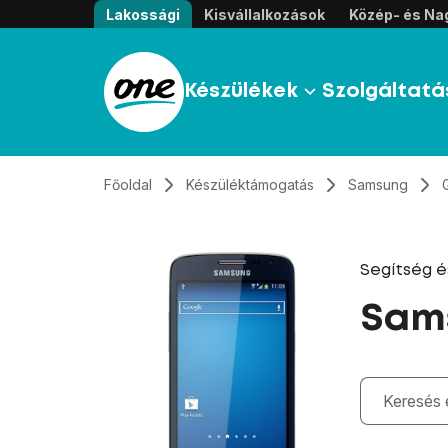
Átugrás, tovább a tartalomhoz
Lakossági
Kisvállalkozások
Közép- és Nag
Készülékek
Szolgáltatá
Főoldal
Készüléktámogatás
Samsung
Segítség 
Sams
Gépelés kö