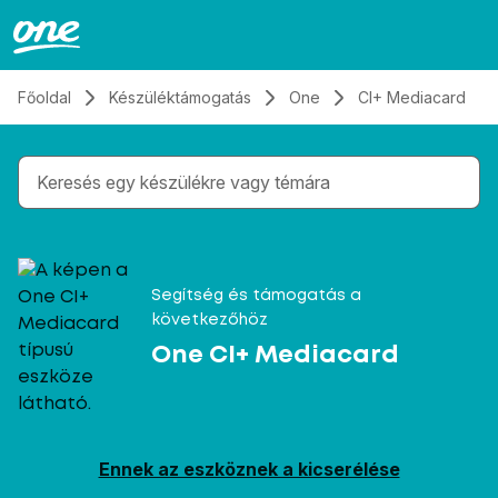
Átugrás, tovább a tartalomhoz
Főoldal
Készüléktámogatás
One
CI+ Mediacard
Gépelés közben megjelennek a keresési javaslatok 
Segítség és támogatás a
következőhöz
One CI+ Mediacard
Ennek az eszköznek a kicserélése