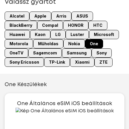
Válassz gyártót
Alcatel
Apple
Arris
ASUS
BlackBerry
Compal
HONOR
HTC
Huawei
Kaon
LG
Luster
Microsoft
Motorola
Műholdas
Nokia
One
OneTV
Sagemcom
Samsung
Sony
Sony Ericsson
TP-Link
Xiaomi
ZTE
One Készülékek
One Általános eSIM iOS beállítások