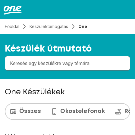
Átugrás, tovább a tartalomhoz
Főoldal
Készüléktámogatás
One
Készülék útmutató
Gépelés közben megjelennek a keresési javaslatok 
One Készülékek
Összes
Okostelefonok
Rou