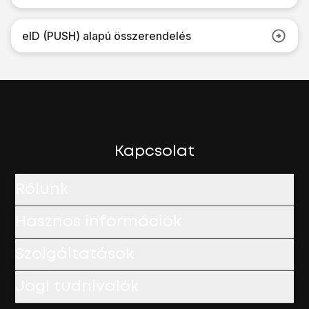
eID (PUSH) alapú összerendelés
Kapcsolat
Rólunk
Hasznos információk
Szolgáltatások
Jogi tudnivalók