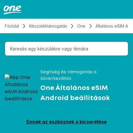
Átugrás, tovább a tartalomhoz
Főoldal
Készüléktámogatás
One
Általános eSIM And
Gépelés közben megjelennek a keresési javaslatok 
Segítség és támogatás a
következőhöz
One Általános eSIM
Android beállítások
Ennek az eszköznek a kicserélése