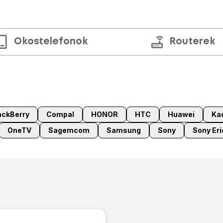
Okostelefonok
Routerek
ackBerry
Compal
HONOR
HTC
Huawei
Ka
OneTV
Sagemcom
Samsung
Sony
Sony Er