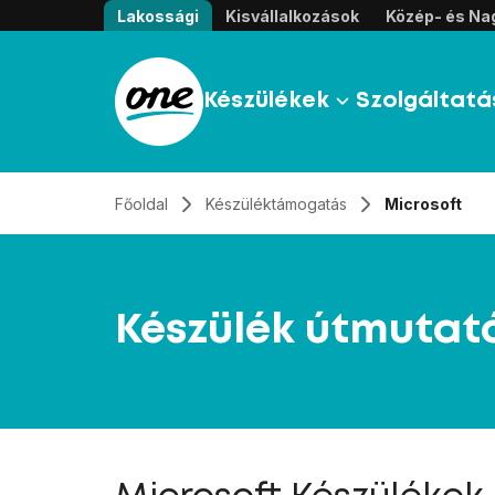
Átugrás, tovább a tartalomhoz
Lakossági
Kisvállalkozások
Közép- és Nag
Készülékek
Szolgáltatá
Főoldal
Készüléktámogatás
Microsoft
Készülék útmutat