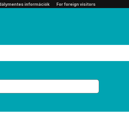
dálymentes információk
For foreign visitors
a mező alatt