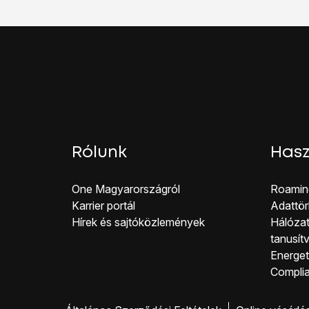
Rólunk
Hasz
One Magyar országról
Roamin
Karrier portál
Adattör
Hírek és sajtóközlemények
Hálózat
tanusít
Energeti
Co mpli