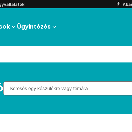
yvállalatok
Aka
sok
Ügyintézés
Gépelés közben megjelennek a keresési javaslatok 
ó