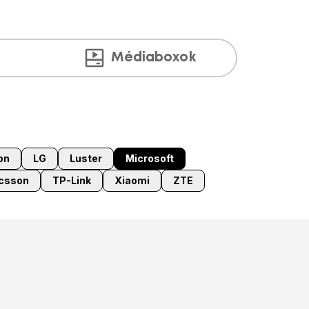
Médiaboxok
on
LG
Luster
Microsoft
icsson
TP-Link
Xiaomi
ZTE