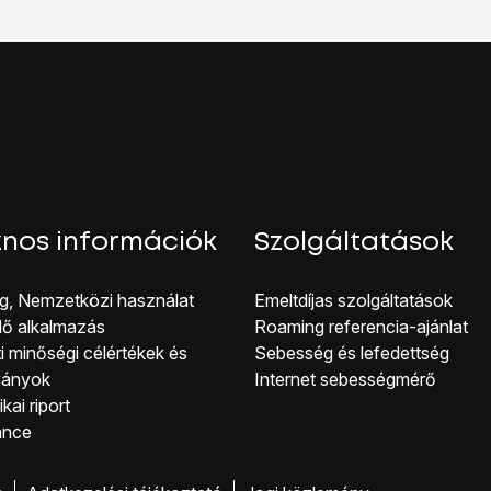
nos információk
Szolgáltatások
g, Nemzetközi használat
Emeltdíjas szolgáltatások
lő alkalmazás
Roaming referencia-ajánlat
i minőségi célérté kek és
Sebesség és lefedettség
ványok
Internet sebességmérő
kai riport
ance