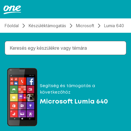
Átugrás, tovább a tartalomhoz
Főoldal
Készüléktámogatás
Microsoft
Lumia 640
Gépelés közben megjelennek a keresési javaslatok 
Segítség és támogatás a
következőhöz
Microsoft Lumia 640