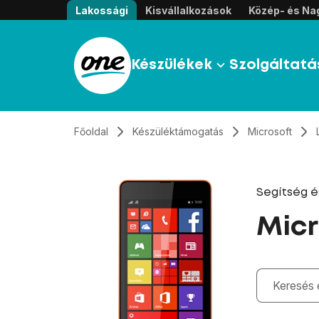
Átugrás, tovább a tartalomhoz
Lakossági
Kisvállalkozások
Közép- és Nag
Készülékek
Szolgáltatá
Főoldal
Készüléktámogatás
Microsoft
Segítség 
Micr
Gépelés kö