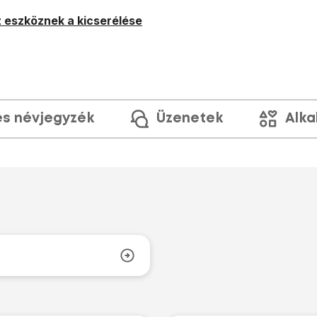
 eszköznek a kicserélése
és névjegyzék
Üzenetek
Alka