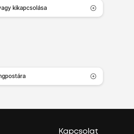
vagy kikapcsolása
angpostára
Kapcsolat