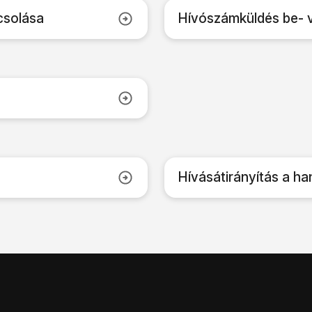
csolása
Hívószámküldés be- 
Hívásátirányítás a h