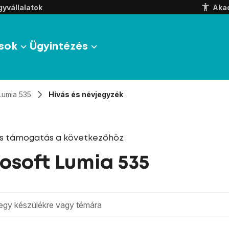
yvállalatok
Aka
sok
Ügyintézés
Lumia 535
Hívás és névjegyzék
és támogatás a következőhöz
osoft Lumia 535
zben megjelennek a keresési javaslatok a mező alatt