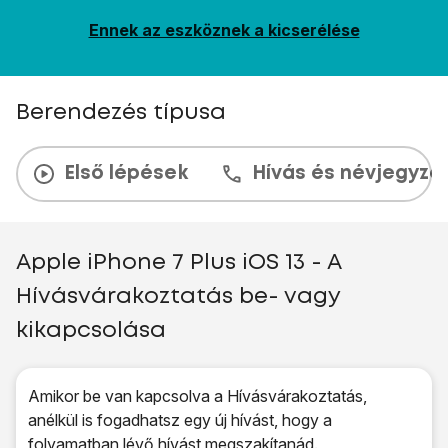
Ennek az eszköznek a kicserélése
Berendezés típusa
Első lépések
Hívás és névjegyzé
Apple iPhone 7 Plus iOS 13 - A
Hívásvárakoztatás be- vagy
kikapcsolása
Amikor be van kapcsolva a Hívásvárakoztatás,
anélkül is fogadhatsz egy új hívást, hogy a
folyamatban lévő hívást megszakítanád.