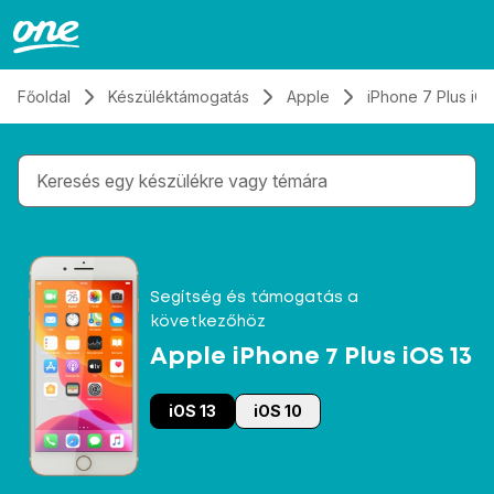
Átugrás, tovább a tartalomhoz
Főoldal
Készüléktámogatás
Apple
iPhone 7 Plus iOS
Gépelés közben megjelennek a keresési javaslatok 
Segítség és támogatás a
következőhöz
Apple iPhone 7 Plus iOS 13
iOS 13
iOS 10