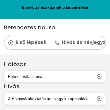
Ennek az eszköznek a kicserélése
Berendezés típusa
Első lépések
Hívás és névjegyzé
Hálózat
Hálózat választása
Hívás
A Hívásvárakoztatás be- vagy kikapcsolása