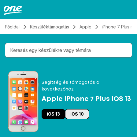
Átugrás, tovább a tartalomhoz
Főoldal
Készüléktámogatás
Apple
iPhone 7 Plus iOS
Gépelés közben megjelennek a keresési javaslatok 
Segítség és támogatás a
következőhöz
Apple iPhone 7 Plus iOS 13
iOS 13
iOS 10