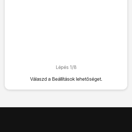
Lépés 1/8
Lépés 1/8
Válaszd a
Beállítások
lehetőséget.
Válaszd a
Beállítások
lehetőséget.
Válaszd a
Bluetooth
lehetőséget.
Kattints a
"Bluetooth" melletti csúszkára
úgy, hogy a kijel
Megkeresi a telefon az elérhető készülékeket, és egy pilla
Válaszd ki
a kívánt Bluetooth-eszközt
.
Kövesd a kijelzőn megjelenő utasításokat a Bluetooth-esz
Ekkor megjelenik az új eszköz a csatlakoztatott eszközök l