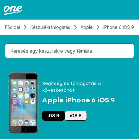
Átugrás, tovább a tartalomhoz
Főoldal
Készüléktámogatás
Apple
iPhone 6 iOS 9
Gépelés közben megjelennek a keresési javaslatok 
Segítség és támogatás a
következőhöz
Apple iPhone 6 iOS 9
iOS 9
iOS 8