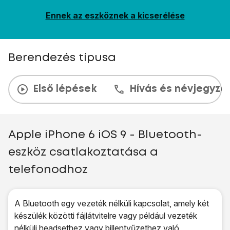
Ennek az eszköznek a kicserélése
Berendezés típusa
Első lépések
Hívás és névjegyzé
Apple iPhone 6 iOS 9 - Bluetooth-
eszköz csatlakoztatása a
telefonodhoz
A Bluetooth egy vezeték nélküli kapcsolat, amely két
készülék közötti fájlátvitelre vagy például vezeték
nélküli headsethez vagy billentyűzethez való