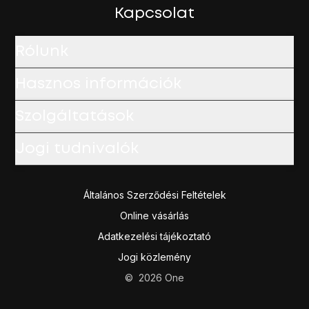
A befejezéshez és ahhoz, hogy visszatérhess a főképe
Kapcsolat
Rólunk
Hasznos információk
Szolgáltatások
Jogi tudnivalók
Általános Szerződési Feltételek
Online vásárlás
Adatkezelési tájékoztató
Jogi közlemény
©
2026
One