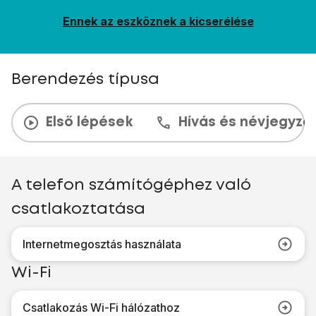
Ennek az eszköznek a kicserélése
Berendezés típusa
Első lépések
Hívás és névjegyzé
A telefon számítógéphez való
csatlakoztatása
Internetmegosztás használata
Wi-Fi
Csatlakozás Wi-Fi hálózathoz