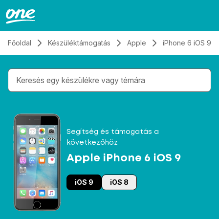
Átugrás, tovább a tartalomhoz
Főoldal
Készüléktámogatás
Apple
iPhone 6 iOS 9
Gépelés közben megjelennek a keresési javaslatok 
Segítség és támogatás a
következőhöz
Apple iPhone 6 iOS 9
iOS 9
iOS 8