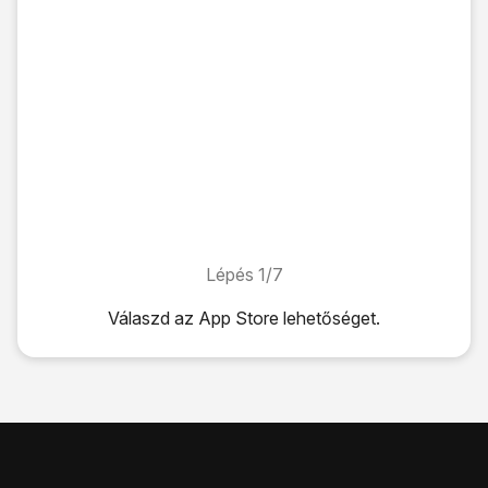
Lépés 1/7
Lépés 1/7
Válaszd az
App Store
lehetőséget.
Válaszd az
App Store
lehetőséget.
Válaszd a
Keresés
lehetőséget.
Kattints
a keresés mezőre
, és írd be a keresett alkalmazás
Válaszd a
Keresés
lehetőséget.
Kattints
a kívánt alkalmazásra
.
Válaszd a
Letöltés
lehetőséget, és kövesd a képernyőn meg