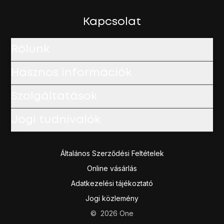
Amennyiben fizetős alkalmazást választottál, kattints az á
Húzd az ujjad felfelé
a kijelző aljáról, hogy visszatérj a k
Kapcsolat
Rólunk
Hasznos információk
Szolgáltatások
Jogi tudnivalók
Általános Szerződési Feltételek
Online vásárlás
Adatkezelési tájékoztató
Jogi közlemény
©
2026
One