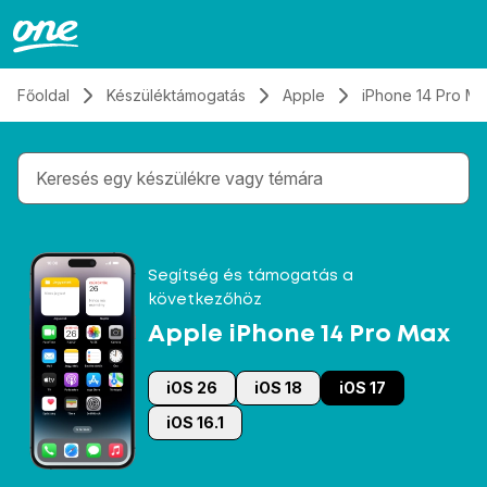
Átugrás, tovább a tartalomhoz
Főoldal
Készüléktámogatás
Apple
iPhone 14 Pro M
Gépelés közben megjelennek a keresési javaslatok 
Segítség és támogatás a
következőhöz
Apple iPhone 14 Pro Max
iOS 26
iOS 18
iOS 17
iOS 16.1