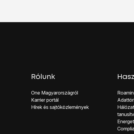
Válaszd az
E-mail-cím
Válaszd a
Folytatás
le
Kattints a
Jelszó
mezőr
Válaszd a
Folytatás
le
Húzd az ujjad felfelé
a 
Rólunk
Hasz
One Magyar országról
Roamin
Karrier portál
Adattör
Hírek és sajtóközlemények
Hálózat
tanusít
Energeti
Co mpli