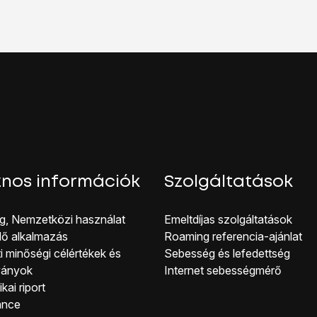
 vagy telefonszám
lehetőséget, és írd be a az Apple ID-dhoz 
hetőséget.
e, és írd be az Apple ID-d jelszavát.
hetőséget.
kijelző aljáról, hogy visszatérj a kezdőképernyőhöz.
nos információk
Szolgáltatások
g, Nemzetközi használat
Emeltdíjas szolgáltatások
lő alkalmazás
Roaming referencia-ajánlat
i minőségi célérté kek és
Sebesség és lefedettség
ványok
Internet sebességmérő
kai riport
ance