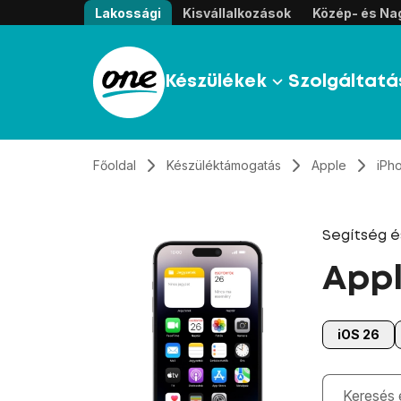
Átugrás, tovább a tartalomhoz
Lakossági
Kisvállalkozások
Közép- és Nag
Készülékek
Szolgáltatá
Főoldal
Készüléktámogatás
Apple
iPh
Segítség 
Appl
iOS 26
Gépelés kö