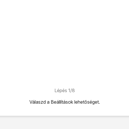
Lépés 1/8
Válaszd a
Beállítások
lehetőséget.
ehetőséget.
és az iPhone-ra
lehetőséget.
válaszd a
Nem rendelkezik Apple ID-val?
lehetőséget, és köves