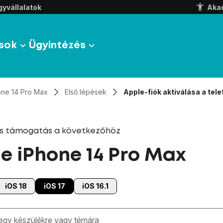
yvállalatok
Aka
sok
Ügyintézés
one 14 Pro Max
Első lépések
Apple-fiók aktiválása a tel
és támogatás a következőhöz
e iPhone 14 Pro Max
iOS 18
iOS 17
iOS 16.1
zben megjelennek a keresési javaslatok a mező alatt