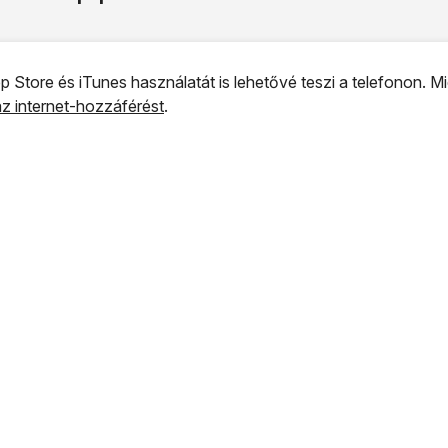
p Store és iTunes használatát is lehetővé teszi a telefonon. Mi
 az internet-hozzáférést
.