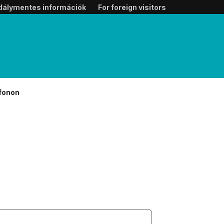
dálymentes információk
For foreign visitors
efonon