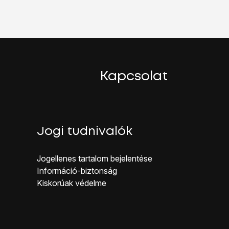
tartozó felhasználónevet.
Kapcsolat
Jogi tudnivalók
Jogellenes ta rtalom bejelentése
Inf ormáció-biztonság
Kiskorúak véd elme