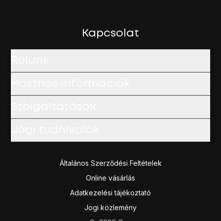
Válaszd a
Jelkód kikapcsolása
lehetőséget, és írd be a ké
Húzd az ujjad felfelé
a kijelző aljáról, hogy visszatérj a k
Kapcsolat
Rólunk
Hasznos információk
Szolgáltatások
Jogi tudnivalók
Általános Szerződési Feltételek
Online vásárlás
Adatkezelési tájékoztató
Jogi közlemény