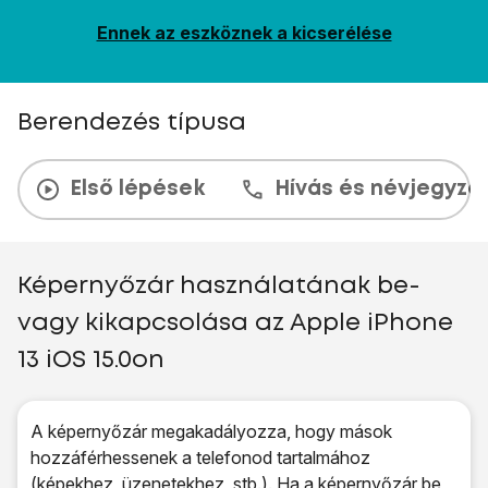
Ennek az eszköznek a kicserélése
Berendezés típusa
Első lépések
Hívás és névjegyzé
Képernyőzár használatának be-
vagy kikapcsolása az Apple iPhone
13 iOS 15.0on
A képernyőzár megakadályozza, hogy mások
hozzáférhessenek a telefonod tartalmához
(képekhez, üzenetekhez, stb.). Ha a képernyőzár be