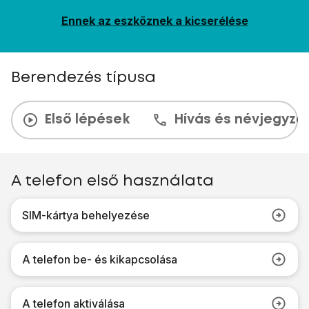
Ennek az eszköznek a kicserélése
Berendezés típusa
Első lépések
Hívás és névjegyzé
A telefon első használata
SIM-kártya behelyezése
A telefon be- és kikapcsolása
A telefon aktiválása