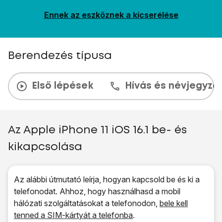
Ennek az eszköznek a kicserélése
Berendezés típusa
Első lépések
Hívás és névjegyzé
Az Apple iPhone 11 iOS 16.1 be- és
kikapcsolása
Az alábbi útmutató leírja, hogyan kapcsold be és ki a
telefonodat. Ahhoz, hogy használhasd a mobil
hálózati szolgáltatásokat a telefonodon,
bele kell
tenned a SIM-kártyát a telefonba
.