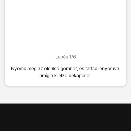
Lépés 1/6
Lépés 1/6
Nyomd meg
az oldalsó gombot
, és tartsd lenyomva,
amíg a kijelző bekapcsol.
Nyomd meg
az oldalsó gombot
, és tartsd lenyomva, amíg 
Húzd az ujjad felfelé
a kijelző aljáról.
Amennyiben a SIM-kártyád zárolva van, írd be a PIN-kódo
Ha háromszor hibásan írod be a PIN-kódot, a telefon blo
Nyomd meg
a felső hangerő-szabályozót
.
Nyomd meg egyidejűleg
az oldalsó gombot
is, és tartsd l
Kattints
a kikapcsolás ikonra
, és húzd az ikont jobbra.