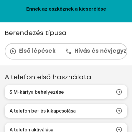
Ennek az eszköznek a kicserélése
Berendezés típusa
Első lépések
Hívás és névjegyzé
A telefon első használata
SIM-kártya behelyezése
A telefon be- és kikapcsolása
A telefon aktiválása