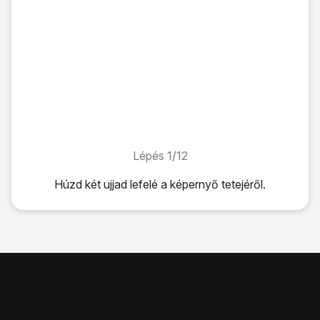
Lépés 1/12
Lépés 1/12
Húzd két ujjad
lefelé
a képernyő tetejéről.
Húzd két ujjad
lefelé
a képernyő tetejéről.
Kattints
a beállítások ikonra
.
Válaszd a
SIM-kártyák és mobilhálózatok
lehetőséget.
Kattints
a kívánt SIM-kártyára
.
Válaszd a
Mobilszolgáltatók
lehetőséget.
Kattints
az „Automatikus hálózatválasztás” melletti csúsz
Válaszd a
Tovább
lehetőséget.