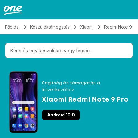
Átugrás, tovább a tartalomhoz
Főoldal
Készüléktámogatás
Xiaomi
Redmi Note 9 Pr
Gépelés közben megjelennek a keresési javaslatok 
Segítség és támogatás a
következőhöz
Xiaomi Redmi Note 9 Pro
Android 10.0