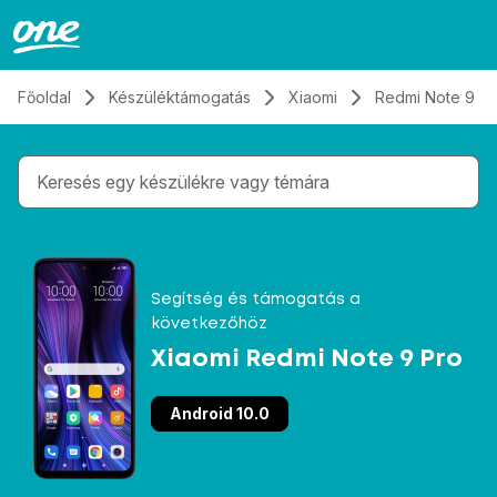
Átugrás, tovább a tartalomhoz
Főoldal
Készüléktámogatás
Xiaomi
Redmi Note 9 Pr
Gépelés közben megjelennek a keresési javaslatok 
Segítség és támogatás a
következőhöz
Xiaomi Redmi Note 9 Pro
Android 10.0