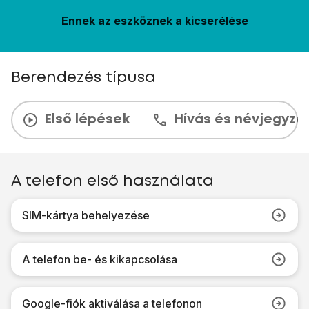
Ennek az eszköznek a kicserélése
Berendezés típusa
Első lépések
Hívás és névjegyzé
A telefon első használata
SIM-kártya behelyezése
A telefon be- és kikapcsolása
Google-fiók aktiválása a telefonon