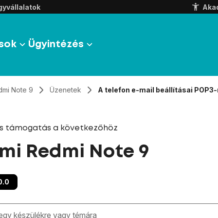
yvállalatok
Aka
sok
Ügyintézés
dmi Note 9
Üzenetek
A telefon e-mail beállításai POP3
és támogatás a következőhöz
mi Redmi Note 9
0.0
zben megjelennek a keresési javaslatok a mező alatt