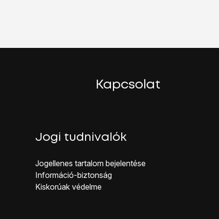
ndszer, és automatikusan beállította. Kövesd a képernyőn megje
Kapcsolat
használónevet.
k a nevét.
Jogi tudnivalók
eren, miután a telefonról törölted őket.
Jogellenes ta rtalom bejelentése
leket töröld a szerveren, mikor a telefonról törlöd őket.
Inf ormáció-biztonság
Kiskorúak véd elme
zerverének felhasználónevét.
 jelszavát.