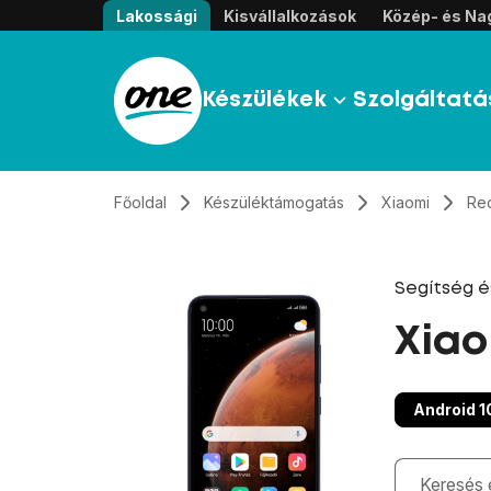
Átugrás, tovább a tartalomhoz
Lakossági
Kisvállalkozások
Közép- és Nag
Készülékek
Szolgáltatá
Főoldal
Készüléktámogatás
Xiaomi
Re
Segítség 
Xiao
Android 1
Gépelés kö