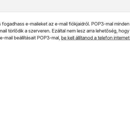
és fogadhass e-maileket az e-mail fiókjaidról. POP3-mal minde
-mail törlődik a szerveren. Ezáltal nem lesz arra lehetőség, hog
e-mail beállításait POP3-mal,
be kell állítanod a telefon intern