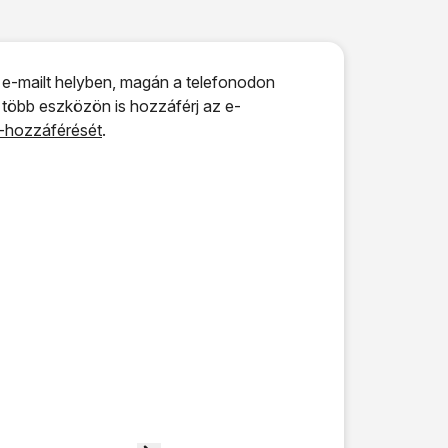
n e-mailt helyben, magán a telefonodon
y több eszközön is hozzáférj az e-
et-hozzáférését
.