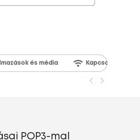
lmazások és média
Kapcsolatok
tásai POP3-mal