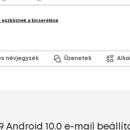
 eszköznek a kicserélése
és névjegyzék
Üzenetek
Alka
9 Android 10.0 e-mail beállí