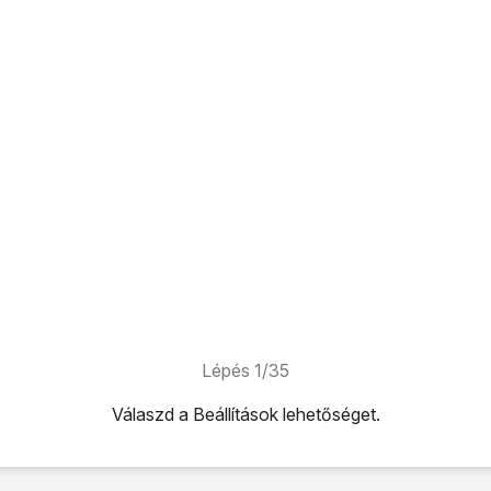
Lépés 1/35
Válaszd a
Beállítások
lehetőséget.
ehetőséget.
zinkronizálás
lehetőséget.