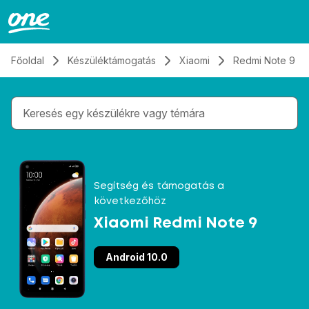
Átugrás, tovább a tartalomhoz
Főoldal
Készüléktámogatás
Xiaomi
Redmi Note 9
Gépelés közben megjelennek a keresési javaslatok 
Segítség és támogatás a
következőhöz
Xiaomi Redmi Note 9
Android 10.0