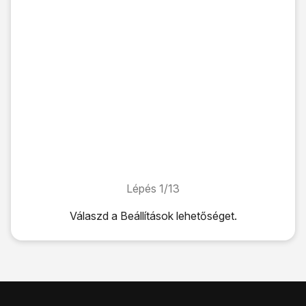
Lépés 1/13
Lépés 1/13
Válaszd a
Beállítások
lehetőséget.
Válaszd a
Beállítások
lehetőséget.
Válaszd a
Jelszavak és biztonság
lehetőséget.
Válaszd a
Feloldás ujjlenyomattal
lehetőséget.
Kattints
a kívánt képernyőzár-típusra
.
Válaszd a
Rendben
lehetőséget, és kövesd a kijelzőn meg