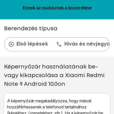
Ennek az eszköznek a kicserélése
Berendezés típusa
Első lépések
Hívás és névjegyzé
Képernyőzár használatának be-
vagy kikapcsolása a Xiaomi Redmi
Note 9 Android 10.0on
A képernyőzár megakadályozza, hogy mások
hozzáférhessenek a telefonod tartalmához
(képekhez, üzenetekhez, stb.). Ha a képernyőzár be