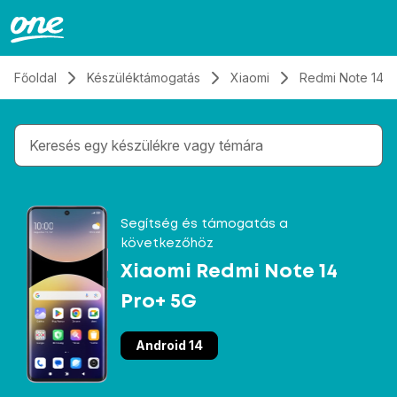
Átugrás, tovább a tartalomhoz
Főoldal
Készüléktámogatás
Xiaomi
Redmi Note 14 P
Gépelés közben megjelennek a keresési javaslatok 
Segítség és támogatás a
következőhöz
Xiaomi Redmi Note 14
Pro+ 5G
Android 14