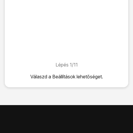
Lépés 1/11
Lépés 1/11
Válaszd a
Beállítások
lehetőséget.
Válaszd a
Beállítások
lehetőséget.
Válaszd a
SIM-kártyák és mobilhálózatok
lehetőséget.
Válaszd a
SIM- kártya nevét
.
Válaszd a
Mobilszolgáltatók
lehetőséget.
Kattints
a „Hálózat automatikus kiválasztása” melletti csú
Válaszd a
Tovább
lehetőséget.
Válaszd az
OK
lehetőséget.