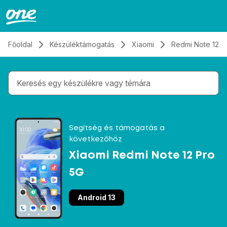
Átugrás, tovább a tartalomhoz
Főoldal
Készüléktámogatás
Xiaomi
Redmi Note 12 P
Gépelés közben megjelennek a keresési javaslatok 
Segítség és támogatás a
következőhöz
Xiaomi Redmi Note 12 Pro
5G
Android 13