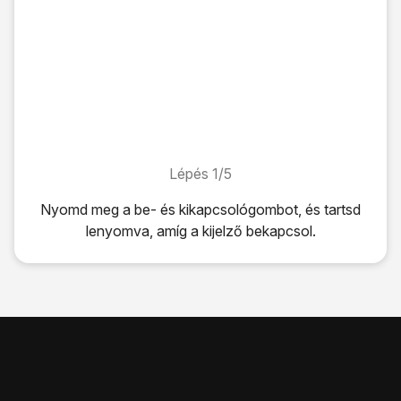
Lépés 1/5
Lépés 1/5
Nyomd meg
a be- és kikapcsológombot
, és tartsd
lenyomva, amíg a kijelző bekapcsol.
Nyomd meg
a be- és kikapcsológombot
, és tartsd lenyom
Amennyiben a telefon kéri, írd be a PIN-kódodat, és kattin
Ha háromszor hibásan írod be a PIN-kódot, a router blok
Nyomd meg
a be- és kikapcsológombot
.
Nyomd meg vele együtt
a felső hangerő-szabályozót
.
Húzd az ujjad felfelé a
Kikapcsolás
ikonra.