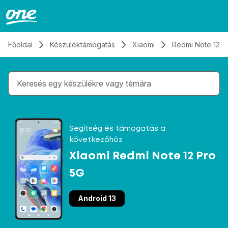
Átugrás, tovább a tartalomhoz
Főoldal
Készüléktámogatás
Xiaomi
Redmi Note 12 P
Gépelés közben megjelennek a keresési javaslatok 
Segítség és támogatás a
következőhöz
Xiaomi Redmi Note 12 Pro
5G
Android 13