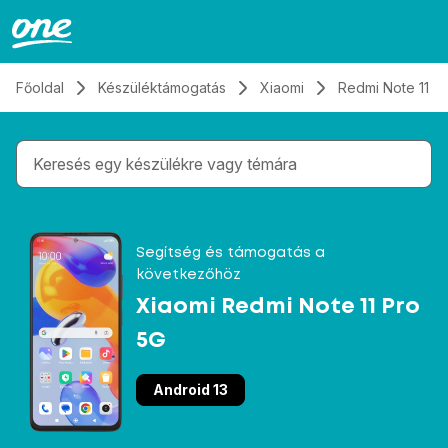
Átugrás, tovább a tartalomhoz
Főoldal
Készüléktámogatás
Xiaomi
Redmi Note 11 P
Gépelés közben megjelennek a keresési javaslatok 
Segítség és támogatás a
következőhöz
Xiaomi Redmi Note 11 Pro
5G
Android 13