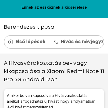
Ennek az eszköznek a kicserélése
Berendezés típusa
Első lépések
Hívás és névjegyzé
A Hívásvárakoztatás be- vagy
kikapcsolása a Xiaomi Redmi Note 11
Pro 5G Android 13on
Amikor be van kapcsolva a Hívásvárakoztatás,
anélkül is fogadhatsz új hívást, hogy a folyamatban
lévő hívást megszakítanád.