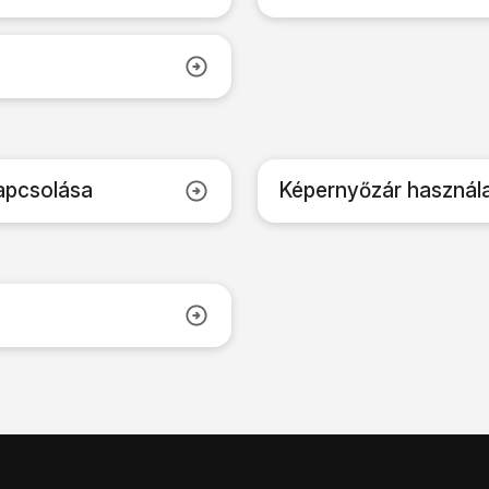
apcsolása
Képernyőzár használa