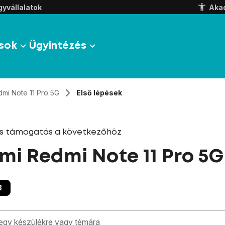
yvállalatok
Aka
sok
Ügyintézés
mi Note 11 Pro 5G
Első lépések
és támogatás a következőhöz
mi Redmi Note 11 Pro 5G
3
zben megjelennek a keresési javaslatok a mező alatt