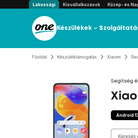
Átugrás, tovább a tartalomhoz
Lakossági
Kisvállalkozások
Közép- és Nag
Készülékek
Szolgáltatá
Főoldal
Készüléktámogatás
Xiaomi
Red
Segítség 
Xiao
Android 1
Gépelés kö