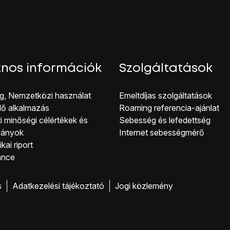
nos információk
Szolgáltatások
g, Nemzetközi használat
Emeltdíjas szolgáltatások
lő alkalmazás
Roaming referencia-ajánlat
i minőségi célérté kek és
Sebesség és lefedettség
ványok
Internet sebességmérő
kai riport
ance
s
Adatkezelési tájékoztató
Jogi közlemény