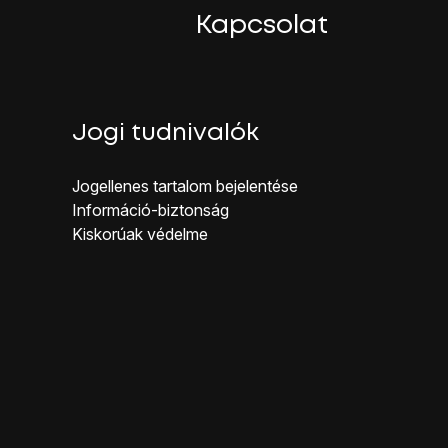
Kapcsolat
Jogi tudnivalók
Jogellenes ta rtalom bejelentése
Inf ormáció-biztonság
Kiskorúak véd elme