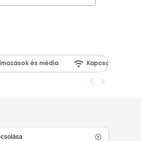
lmazások és média
Kapcsolatok
pcsolása