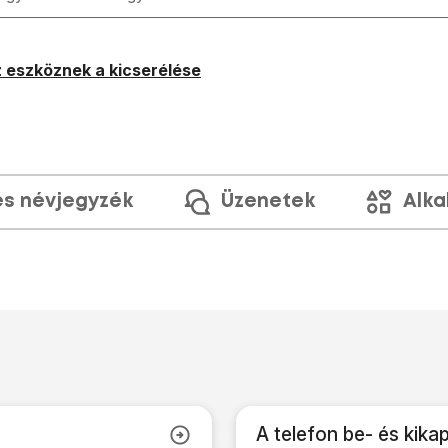
 eszköznek a kicserélése
és névjegyzék
Üzenetek
Alka
A telefon be- és kika