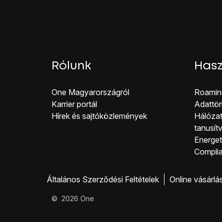
Rólunk
Hasz
One Magyar országról
Roamin
Karrier portál
Adattör
Hírek és sajtóközlemények
Hálózat
tanusít
Energeti
Co mpli
Általános Szerződési Feltételek
Online vásárlá
©
2026
One