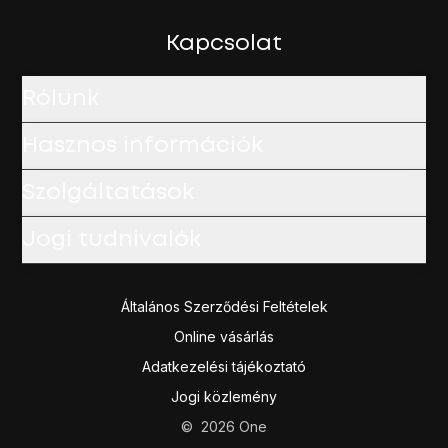
A befejezéshez, és ahhoz, hogy visszatérhess a főképe
Kapcsolat
Rólunk
Hasznos információk
Szolgáltatások
Jogi tudnivalók
Általános Szerződési Feltételek
Online vásárlás
Adatkezelési tájékoztató
Jogi közlemény
©
2026
One