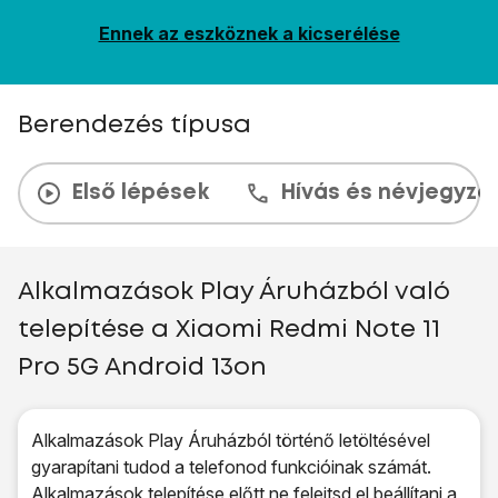
Ennek az eszköznek a kicserélése
Berendezés típusa
Első lépések
Hívás és névjegyzé
Alkalmazások Play Áruházból való
telepítése a Xiaomi Redmi Note 11
Pro 5G Android 13on
Alkalmazások Play Áruházból történő letöltésével
gyarapítani tudod a telefonod funkcióinak számát.
Alkalmazások telepítése előtt ne felejtsd el
beállítani a