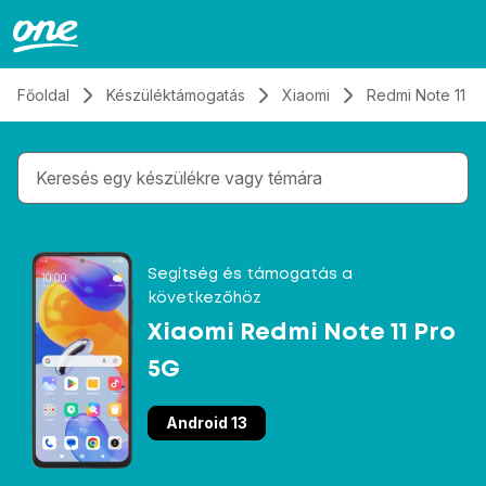
Átugrás, tovább a tartalomhoz
Főoldal
Készüléktámogatás
Xiaomi
Redmi Note 11 P
Gépelés közben megjelennek a keresési javaslatok 
Segítség és támogatás a
következőhöz
Xiaomi Redmi Note 11 Pro
5G
Android 13