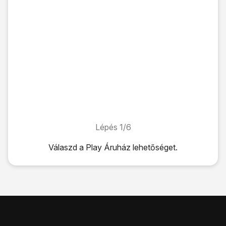
Lépés 1/6
Lépés 1/6
Válaszd a
Play Áruház
lehetőséget.
Válaszd a
Play Áruház
lehetőséget.
Kattints
a keresés mezőre
.
Írd be a keresett alkalmazás nevét vagy kategóriáját, és ka
Kattints
a kívánt alkalmazásra
.
Válaszd a
Telepítés
lehetőséget, és kövesd a képernyőn me
Amennyiben fizetős alkalmazást választottál, kattints az á