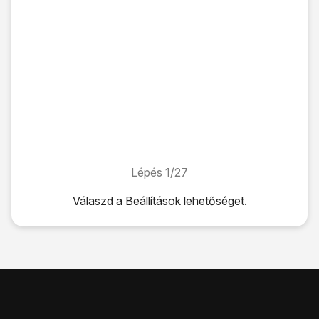
Lépés 1/27
Lépés 1/27
Válaszd a
Beállítások
lehetőséget.
Válaszd a
Beállítások
lehetőséget.
Válaszd a
Mobilhálózatok
lehetőséget.
Válaszd a
SIM-kártya nevét
.
Válaszd a
Hozzáférési pontok nevei
lehetőséget.
Válaszd az
Új APN
lehetőséget.
Válaszd a
Név
lehetőséget.