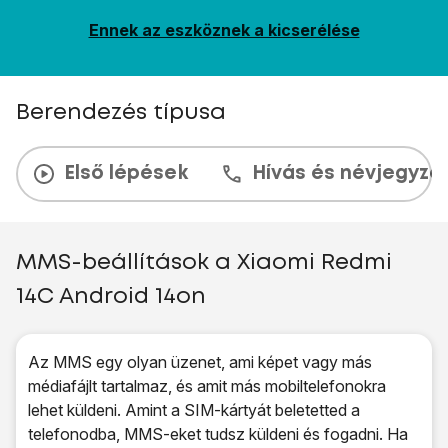
Ennek az eszköznek a kicserélése
Berendezés típusa
Első lépések
Hívás és névjegyzé
MMS-beállítások a Xiaomi Redmi
14C Android 14on
Az MMS egy olyan üzenet, ami képet vagy más
médiafájlt tartalmaz, és amit más mobiltelefonokra
lehet küldeni. Amint a SIM-kártyát beletetted a
telefonodba, MMS-eket tudsz küldeni és fogadni. Ha