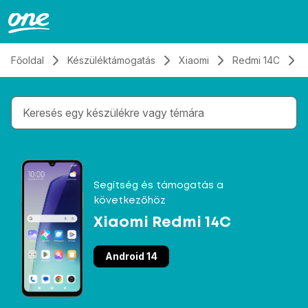
Átugrás, tovább a tartalomhoz
Főoldal
Készüléktámogatás
Xiaomi
Redmi 14C
Gépelés közben megjelennek a keresési javaslatok 
Segítség és támogatás a
következőhöz
Xiaomi Redmi 14C
Android 14