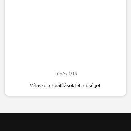
Lépés 1/15
Lépés 1/15
Válaszd a
Beállítások
lehetőséget.
Válaszd a
Beállítások
lehetőséget.
Válaszd a
További csatlakozási lehetőségek
lehetőséget.
Válaszd a
Hordozható hotspot
lehetőséget.
Válaszd a
A Wi-Fi hotspot beállítása
lehetőséget.
Válaszd a
Hálózat neve
lehetőséget, és írd be a Wi-Fi-hot
Válaszd a
Biztonság
lehetőséget.