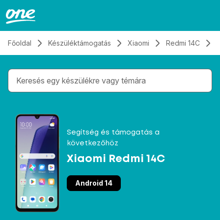
Átugrás, tovább a tartalomhoz
Főoldal
Készüléktámogatás
Xiaomi
Redmi 14C
Gépelés közben megjelennek a keresési javaslatok 
Segítség és támogatás a
következőhöz
Xiaomi Redmi 14C
Android 14