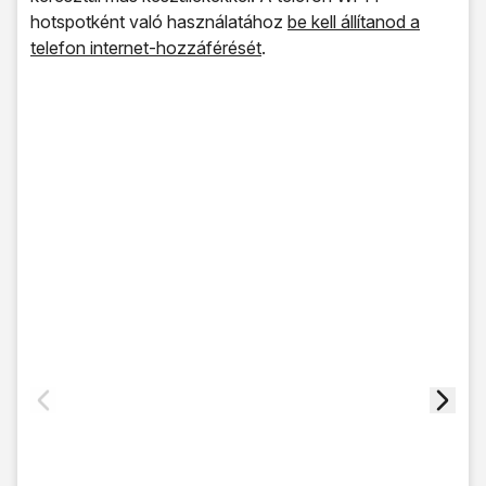
hotspotként való használatához
be kell állítanod a
telefon internet-hozzáférését
.