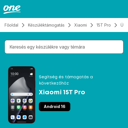
Átugrás, tovább a tartalomhoz
Főoldal
Készüléktámogatás
Xiaomi
15T Pro
Üze
Gépelés közben megjelennek a keresési javaslatok 
Segítség és támogatás a
következőhöz
Xiaomi 15T Pro
Android 16