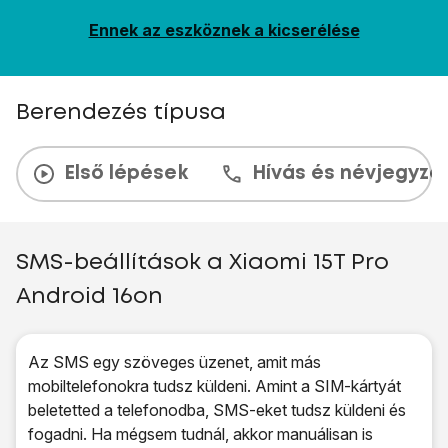
Ennek az eszköznek a kicserélése
Berendezés típusa
Első lépések
Hívás és névjegyzé
SMS-beállítások a Xiaomi 15T Pro
Android 16on
Az SMS egy szöveges üzenet, amit más
mobiltelefonokra tudsz küldeni. Amint a SIM-kártyát
beletetted a telefonodba, SMS-eket tudsz küldeni és
fogadni. Ha mégsem tudnál, akkor manuálisan is