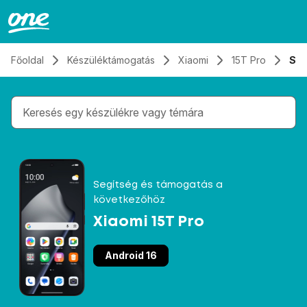
Átugrás, tovább a tartalomhoz
Főoldal
Készüléktámogatás
Xiaomi
15T Pro
Spe
Gépelés közben megjelennek a keresési javaslatok 
Segítség és támogatás a
következőhöz
Xiaomi 15T Pro
Android 16