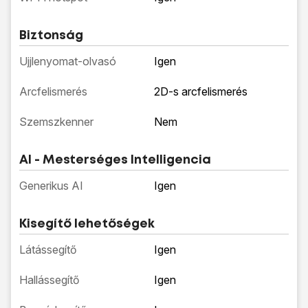
Biztonság
Ujjlenyomat-olvasó
Igen
Arcfelismerés
2D-s arcfelismerés
Szemszkenner
Nem
AI - Mesterséges Intelligencia
Generikus AI
Igen
Kisegítő lehetőségek
Látássegítő
Igen
Hallássegítő
Igen