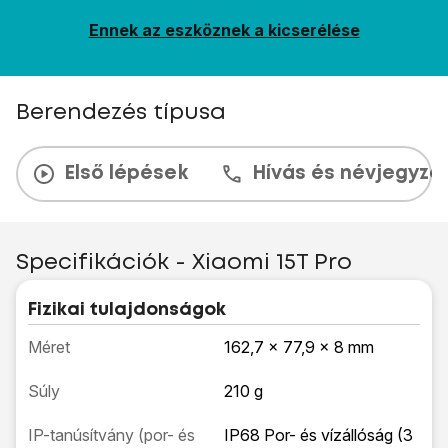
Ennek az eszköznek a kicserélése
Berendezés típusa
Első lépések
Hívás és névjegyzé
Specifikációk - Xiaomi 15T Pro
Fizikai tulajdonságok
Méret
162,7 x 77,9 x 8 mm
Súly
210 g
IP-tanúsítvány (por- és
IP68 Por- és vízállóság (3