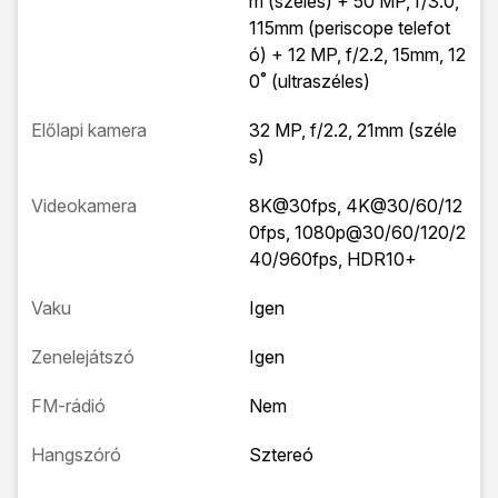
m (széles) + 50 MP, f/3.0,
115mm (periscope telefot
ó) + 12 MP, f/2.2, 15mm, 12
0˚ (ultraszéles)
Előlapi kamera
32 MP, f/2.2, 21mm (széle
s)
Videokamera
8K@30fps, 4K@30/60/12
0fps, 1080p@30/60/120/2
40/960fps, HDR10+
Vaku
Igen
Zenelejátszó
Igen
FM-rádió
Nem
Hangszóró
Sztereó