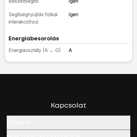
Beszédsegítő
Igen
Segítségnyújtás fizikai
Igen
interakcióhoz
Energiabesorolás
Energiaosztály (A ← G)
A
Kapcsolat
Rólunk