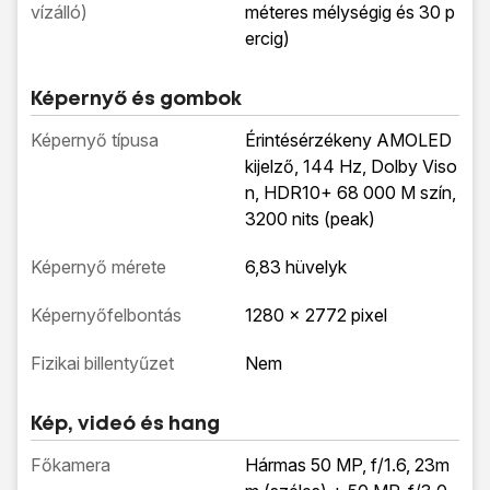
vízálló)
méteres mélységig és 30 p
ercig)
Képernyő és gombok
Képernyő típusa
Érintésérzékeny AMOLED
kijelző, 144 Hz, Dolby Viso
n, HDR10+ 68 000 M szín,
3200 nits (peak)
Képernyő mérete
6,83 hüvelyk
Képernyőfelbontás
1280 x 2772 pixel
Fizikai billentyűzet
Nem
Kép, videó és hang
Főkamera
Hármas 50 MP, f/1.6, 23m