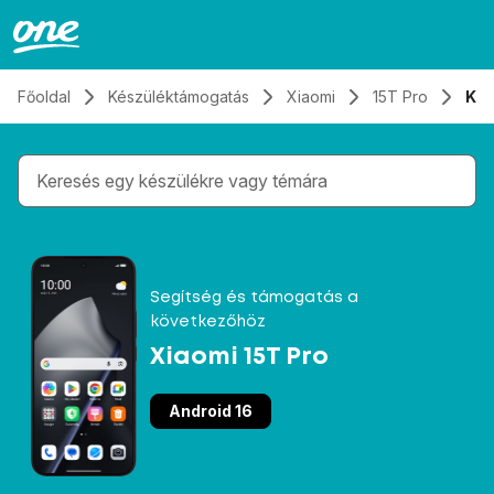
Átugrás, tovább a tartalomhoz
Főoldal
Készüléktámogatás
Xiaomi
15T Pro
Kap
Gépelés közben megjelennek a keresési javaslatok 
Segítség és támogatás a
következőhöz
Xiaomi 15T Pro
Android 16