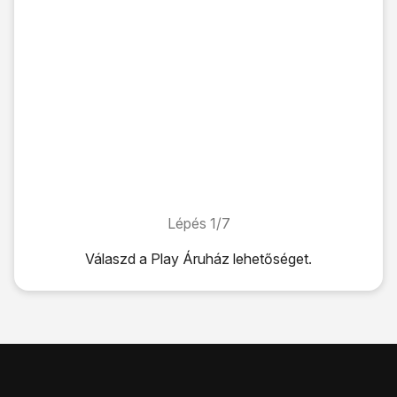
Lépés 1/7
Lépés 1/7
Válaszd a
Play Áruház
lehetőséget.
Válaszd a
Play Áruház
lehetőséget.
Válaszd a
Keresés
lehetőséget.
Kattints
a keresés mezőre
.
Írd be a keresett alkalmazás nevét vagy kategóriáját, és ka
Kattints
a kívánt alkalmazásra
.
Válaszd a
Telepítés
lehetőséget, és kövesd a képernyőn me