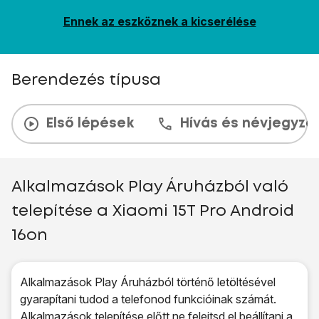
Ennek az eszköznek a kicserélése
Berendezés típusa
Első lépések
Hívás és névjegyzé
Alkalmazások Play Áruházból való
telepítése a Xiaomi 15T Pro Android
16on
Alkalmazások Play Áruházból történő letöltésével
gyarapítani tudod a telefonod funkcióinak számát.
Alkalmazások telepítése előtt ne felejtsd el
beállítani a