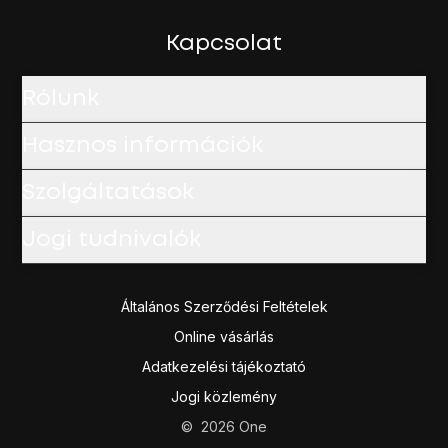
Amennyiben fizetős alkalmazást választottál, kattints az á
Húzd az ujjad felfelé
a kijelző aljáról, hogy visszatérj a k
Kapcsolat
Rólunk
Hasznos információk
Szolgáltatások
Jogi tudnivalók
Általános Szerződési Feltételek
Online vásárlás
Adatkezelési tájékoztató
Jogi közlemény
©
2026
One