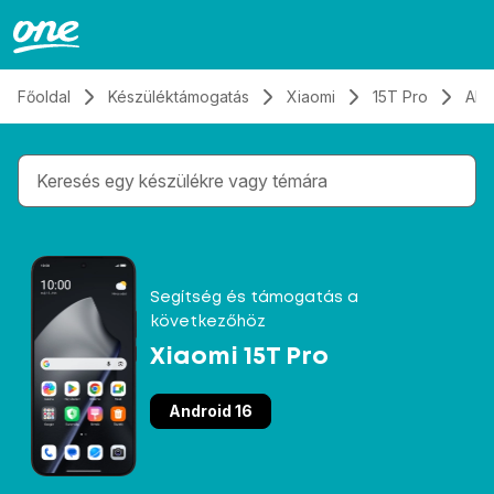
Átugrás, tovább a tartalomhoz
Főoldal
Készüléktámogatás
Xiaomi
15T Pro
Alk
Gépelés közben megjelennek a keresési javaslatok 
Segítség és támogatás a
következőhöz
Xiaomi 15T Pro
Android 16