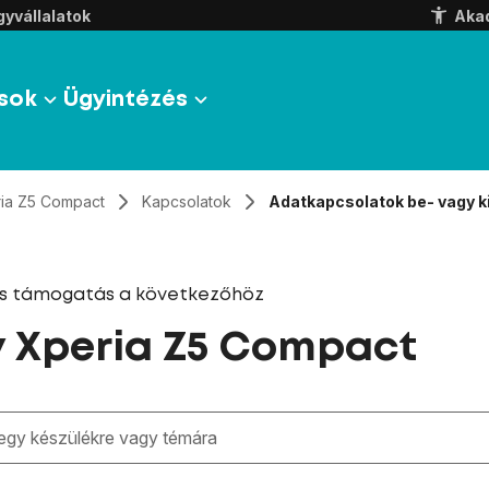
yvállalatok
Aka
sok
Ügyintézés
ia Z5 Compact
Kapcsolatok
Adatkapcsolatok be- vagy 
és támogatás a következőhöz
 Xperia Z5 Compact
zben megjelennek a keresési javaslatok a mező alatt