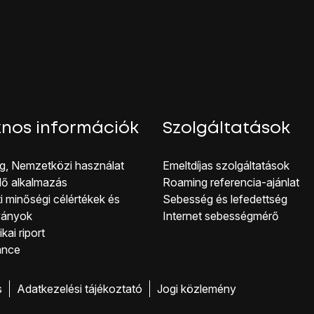
nos információk
Szolgáltatások
g, Nemzetközi használat
Emeltdíjas szolgáltatások
lő alkalmazás
Roaming referencia-ajánlat
i minőségi célérté kek és
Sebesség és lefedettség
ványok
Internet sebességmérő
kai riport
ance
s
Adatkezelési tájékoztató
Jogi közlemény