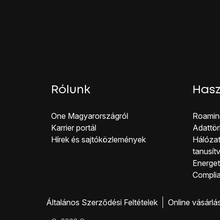
Rólunk
Hasz
One Magyar országról
Roamin
Karrier portál
Adattör
Hírek és sajtóközlemények
Hálózat
tanusít
Energeti
Co mpli
Általános Szerződési Feltételek
Online vásárlá