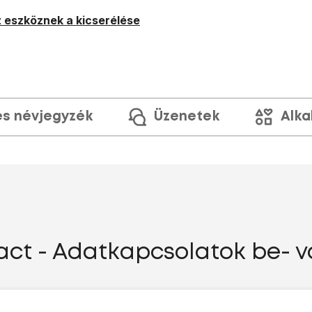
 eszköznek a kicserélése
és névjegyzék
Üzenetek
Alka
act - Adatkapcsolatok be- v