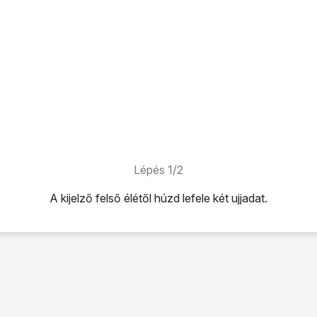
Lépés 1/2
A kijelző felső élétől húzd lefele két ujjadat.
úzd lefele két ujjadat.
ti adatok
lehetőséget a funkció be- vagy kikapcsolásához.