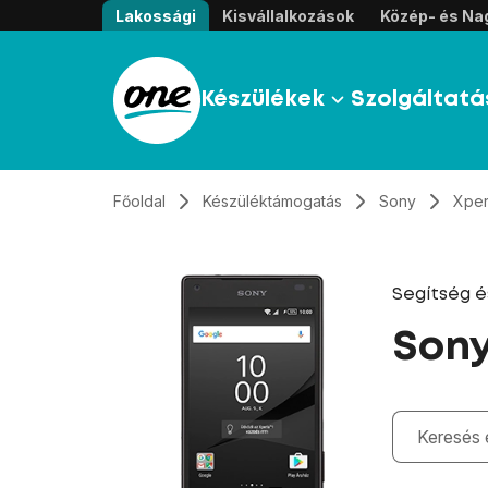
Átugrás, tovább a tartalomhoz
Lakossági
Kisvállalkozások
Közép- és Nag
Készülékek
Szolgáltatá
Főoldal
Készüléktámogatás
Sony
Xper
Segítség 
Sony
Gépelés kö