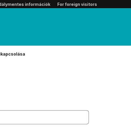
dálymentes információk
For foreign visitors
kikapcsolása