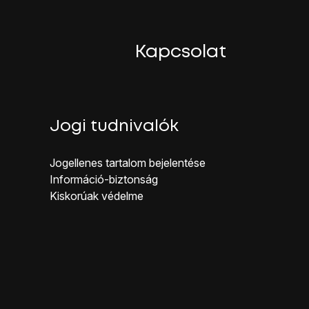
Kapcsolat
Jogi tudnivalók
Jogellenes ta rtalom bejelentése
Inf ormáció-biztonság
Kiskorúak véd elme